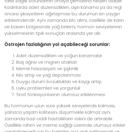
farklı sağlık sorunlarının ortaya çıkmasına neden olabilir.
Kadınlarda adet düzensizlikleri, aşırı kanama ya da regl
öncesi şikayetlerin ağırlaşması bu durumun en yaygın
etkilerindendir. Aynı zamanda kilo alımı, özellikle de karın
ve basen bölgesinde yağ birikimi, hormon seviyelerinin
yükselmesinin tipik sonuçları arasında yer alır.
Östrojen fazlalığının yol açabileceği sorunlar:
Adet düzensizlikleri ve yoğun kanamalar
Baş ağrısı ve migren atakları
Meme hassasiyeti ve şişkinlik
Kilo artışı ve yağ depolanması
Duygu durum bozuklukları ve kaygı artışı
Uyku problemleri ve yorgunluk
Tiroit fonksiyonlarının olumsuz etkilenmesi
Bu hormonun uzun süre yüksek seviyelerde kalması,
yalnızca yaşam kalitesini düşürmekle kalmaz aynı
zamanda bazı ciddi hastalıkların riskini de artırabilir.
Özellikle rahim ve meme sağlığı üzerinde olumsuz etkiler
yaratabileceği için bu belirtiler göz ardı edilmemeli ve