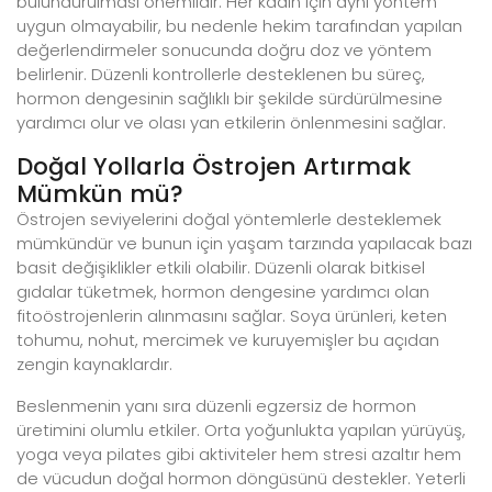
bulundurulması önemlidir. Her kadın için aynı yöntem
uygun olmayabilir, bu nedenle hekim tarafından yapılan
değerlendirmeler sonucunda doğru doz ve yöntem
belirlenir. Düzenli kontrollerle desteklenen bu süreç,
hormon dengesinin sağlıklı bir şekilde sürdürülmesine
yardımcı olur ve olası yan etkilerin önlenmesini sağlar.
Doğal Yollarla Östrojen Artırmak
Mümkün mü?
Östrojen seviyelerini doğal yöntemlerle desteklemek
mümkündür ve bunun için yaşam tarzında yapılacak bazı
basit değişiklikler etkili olabilir. Düzenli olarak bitkisel
gıdalar tüketmek, hormon dengesine yardımcı olan
fitoöstrojenlerin alınmasını sağlar. Soya ürünleri, keten
tohumu, nohut, mercimek ve kuruyemişler bu açıdan
zengin kaynaklardır.
Beslenmenin yanı sıra düzenli egzersiz de hormon
üretimini olumlu etkiler. Orta yoğunlukta yapılan yürüyüş,
yoga veya pilates gibi aktiviteler hem stresi azaltır hem
de vücudun doğal hormon döngüsünü destekler. Yeterli