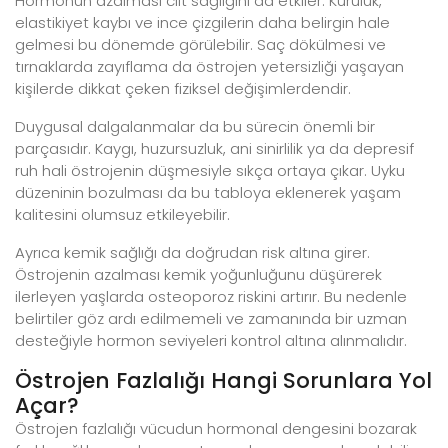
Hormonun azalması cilt sağlığını da etkiler. Kuruluk,
elastikiyet kaybı ve ince çizgilerin daha belirgin hale
gelmesi bu dönemde görülebilir. Saç dökülmesi ve
tırnaklarda zayıflama da östrojen yetersizliği yaşayan
kişilerde dikkat çeken fiziksel değişimlerdendir.
Duygusal dalgalanmalar da bu sürecin önemli bir
parçasıdır. Kaygı, huzursuzluk, ani sinirlilik ya da depresif
ruh hali östrojenin düşmesiyle sıkça ortaya çıkar. Uyku
düzeninin bozulması da bu tabloya eklenerek yaşam
kalitesini olumsuz etkileyebilir.
Ayrıca kemik sağlığı da doğrudan risk altına girer.
Östrojenin azalması kemik yoğunluğunu düşürerek
ilerleyen yaşlarda osteoporoz riskini artırır. Bu nedenle
belirtiler göz ardı edilmemeli ve zamanında bir uzman
desteğiyle hormon seviyeleri kontrol altına alınmalıdır.
Östrojen Fazlalığı Hangi Sorunlara Yol
Açar?
Östrojen fazlalığı vücudun hormonal dengesini bozarak