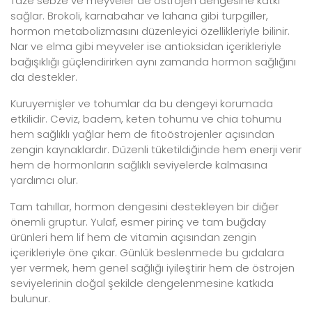
Taze sebze ve meyveler de östrojen dengesine katkı
sağlar. Brokoli, karnabahar ve lahana gibi turpgiller,
hormon metabolizmasını düzenleyici özellikleriyle bilinir.
Nar ve elma gibi meyveler ise antioksidan içerikleriyle
bağışıklığı güçlendirirken aynı zamanda hormon sağlığını
da destekler.
Kuruyemişler ve tohumlar da bu dengeyi korumada
etkilidir. Ceviz, badem, keten tohumu ve chia tohumu
hem sağlıklı yağlar hem de fitoöstrojenler açısından
zengin kaynaklardır. Düzenli tüketildiğinde hem enerji verir
hem de hormonların sağlıklı seviyelerde kalmasına
yardımcı olur.
Tam tahıllar, hormon dengesini destekleyen bir diğer
önemli gruptur. Yulaf, esmer pirinç ve tam buğday
ürünleri hem lif hem de vitamin açısından zengin
içerikleriyle öne çıkar. Günlük beslenmede bu gıdalara
yer vermek, hem genel sağlığı iyileştirir hem de östrojen
seviyelerinin doğal şekilde dengelenmesine katkıda
bulunur.