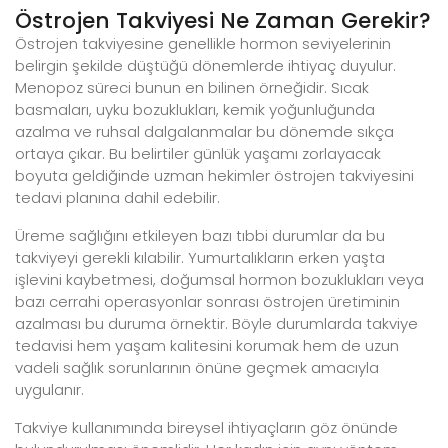
Östrojen Takviyesi Ne Zaman Gerekir?
Östrojen takviyesine genellikle hormon seviyelerinin
belirgin şekilde düştüğü dönemlerde ihtiyaç duyulur.
Menopoz süreci bunun en bilinen örneğidir. Sıcak
basmaları, uyku bozuklukları, kemik yoğunluğunda
azalma ve ruhsal dalgalanmalar bu dönemde sıkça
ortaya çıkar. Bu belirtiler günlük yaşamı zorlayacak
boyuta geldiğinde uzman hekimler östrojen takviyesini
tedavi planına dahil edebilir.
Üreme sağlığını etkileyen bazı tıbbi durumlar da bu
takviyeyi gerekli kılabilir. Yumurtalıkların erken yaşta
işlevini kaybetmesi, doğumsal hormon bozuklukları veya
bazı cerrahi operasyonlar sonrası östrojen üretiminin
azalması bu duruma örnektir. Böyle durumlarda takviye
tedavisi hem yaşam kalitesini korumak hem de uzun
vadeli sağlık sorunlarının önüne geçmek amacıyla
uygulanır.
Takviye kullanımında bireysel ihtiyaçların göz önünde