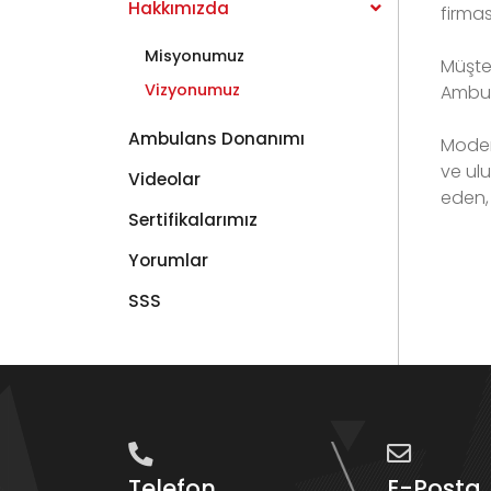
Hakkımızda
firmas
Misyonumuz
Müşter
Vizyonumuz
Ambula
Ambulans Donanımı
Modern
ve ulu
Videolar
eden, 
Sertifikalarımız
Yorumlar
SSS
Telefon
E-Posta