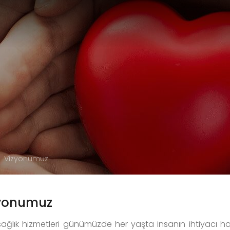
Vizyonumuz
yonumuz
sağlık hizmetleri günümüzde her yaşta insanın ihtiyacı h