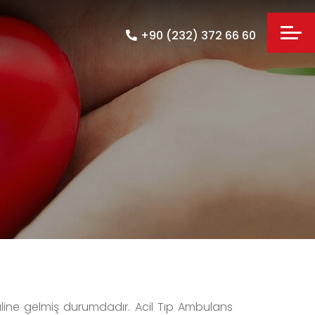
+90 (232) 372 66 60
aline gelmiş durumdadır. Acil Tıp Ambulans