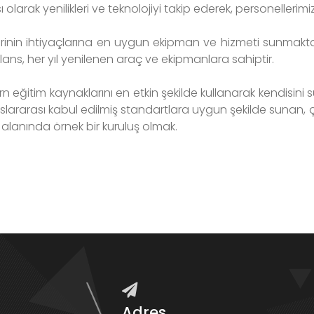
ı olarak yenilikleri ve teknolojiyi takip ederek, personellerim
inin ihtiyaçlarına en uygun ekipman ve hizmeti sunmakta yıl
ns, her yıl yenilenen araç ve ekipmanlara sahiptir.
 eğitim kaynaklarını en etkin şekilde kullanarak kendisini süre
slararası kabul edilmiş standartlara uygun şekilde sunan, çal
alanında örnek bir kuruluş olmak.
Adres