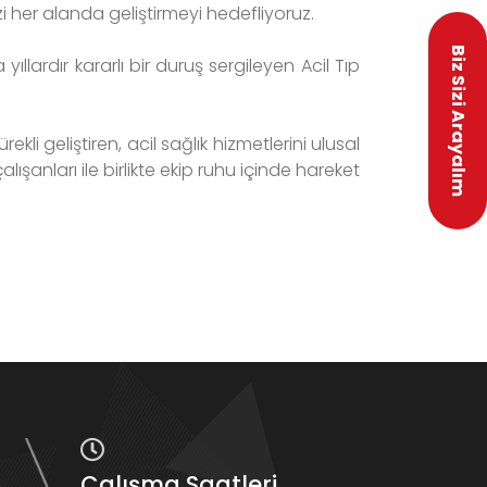
izi her alanda geliştirmeyi hedefliyoruz.
Biz Sizi Arayalım
lardır kararlı bir duruş sergileyen Acil Tıp
kli geliştiren, acil sağlık hizmetlerini ulusal
ışanları ile birlikte ekip ruhu içinde hareket
Çalışma Saatleri