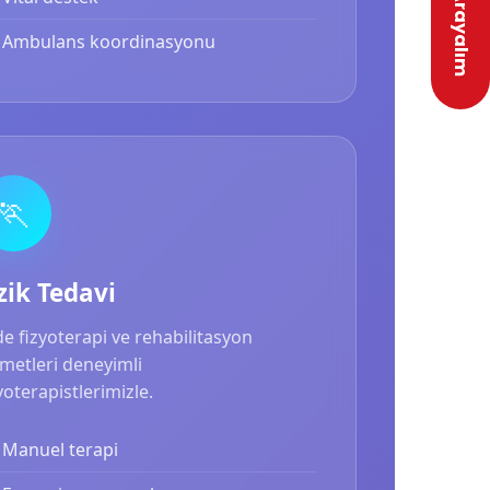
Biz Sizi Arayalım
Ambulans koordinasyonu
🏃
zik Tedavi
e fizyoterapi ve rehabilitasyon
metleri deneyimli
yoterapistlerimizle.
Manuel terapi