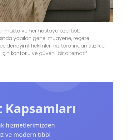
nlanmakta ve her hastaya özel tıbbi
rasında yapılan genel muayene, reçete
r, deneyimli hekimlerimiz tarafından titizlikle
için konforlu ve güvenli bir alternatif
t Kapsamları
ık hizmetlerimizden
ız ve modern tıbbi