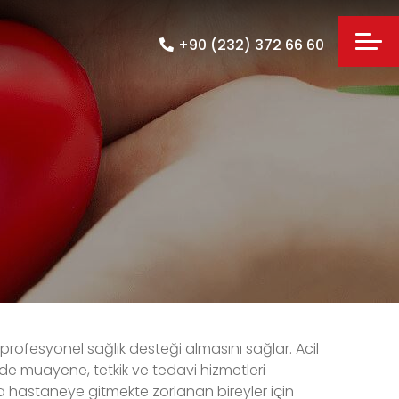
+90 (232) 372 66 60
 profesyonel sağlık desteği almasını sağlar. Acil
e muayene, tetkik ve tedavi hizmetleri
eya hastaneye gitmekte zorlanan bireyler için