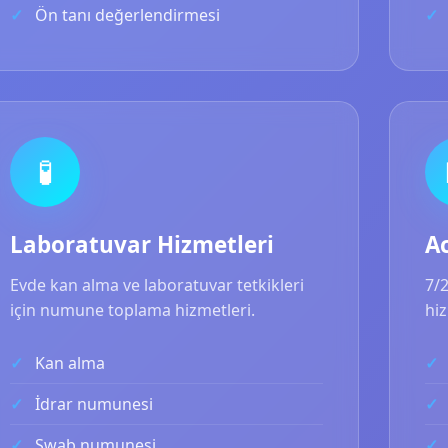
Ön tanı değerlendirmesi
🧪
Laboratuvar Hizmetleri
A
Evde kan alma ve laboratuvar tetkikleri
7/
için numune toplama hizmetleri.
hiz
Kan alma
İdrar numunesi
Swab numunesi