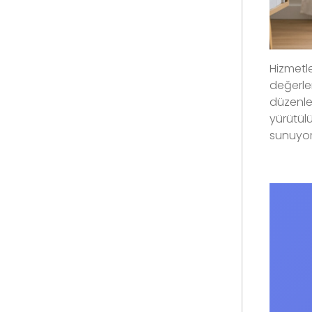
Hizmetle
değerle
düzenlem
yürütülü
sunuyor