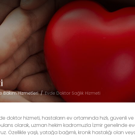
i
e Bakım Hizmetleri
Evde Doktor Sağlık Hizmeti
vde doktor
hizmeti, hastaların ev ortamında hızlı, güvenli ve
ulans olarak, uzman hekim kadromuzla İzmir genelinde evd
z. Özellikle yaşlı, yatağa bağımlı, kronik hastalığı olan v