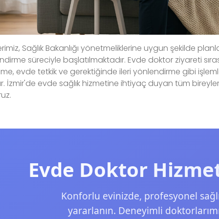
rimiz, Sağlık Bakanlığı yönetmeliklerine uygun şekilde pla
ndirme süreciyle başlatılmaktadır. Evde doktor ziyareti sı
e, evde tetkik ve gerektiğinde ileri yönlendirme gibi işlemle
r. İzmir'de evde sağlık hizmetine ihtiyaç duyan tüm bireyler 
uz.
Evde Doktor Hizme
Konforlu evinizde, profesyonel sağl
yararlanın. Deneyimli doktorlarım