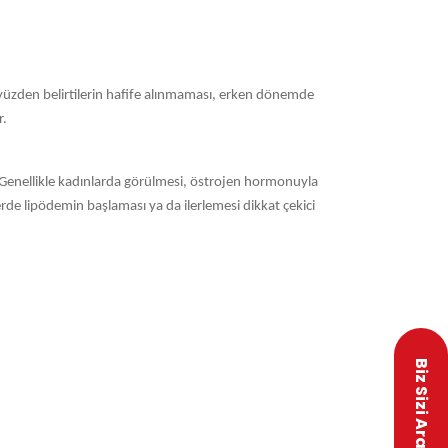
. Bu yüzden belirtilerin hafife alınmaması, erken dönemde
r.
. Genellikle kadınlarda görülmesi, östrojen hormonuyla
rde lipödemin başlaması ya da ilerlemesi dikkat çekici
Biz Sizi Arayalım