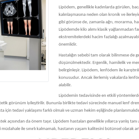
Lipödem, genellikle kadınlarda görülen, baca
kalınlaşmasına neden olan kronik ve ilerleyi
gibi görünse de, zamanla ağrı, morarma, hassas
Lipödemde kilo alımı klasik yağlanmadan farklı
ekstremitelerdeki hacim fazlalığı azalmayab
önemlidir.
Hastalığın sebebi tam olarak bilinmese de ge
düşünülmektedir. Ergenlik, hamilelik ve men
belirginleşir. Lipödem, lenfödem ile karıştı
konusudur. Ancak ilerlemiş vakalarda lenföde
alabilir.
Lipödemin tedavisinde en etkili yöntemlerden
etik görünüm iyileştirilir. Bununla birlikte tedavi sürecinde manuel lenf drena
ta için tedavi yaklaşımı farklı olmalı ve uzman hekim eşliğinde planlanmalıdı
estek açısından da önem taşır. Lipödem hastaları genellikle yıllarca yanlış tanı
i müdahale ile sınırlı kalmamalı, hastanın yaşam kalitesini bütünsel olarak a