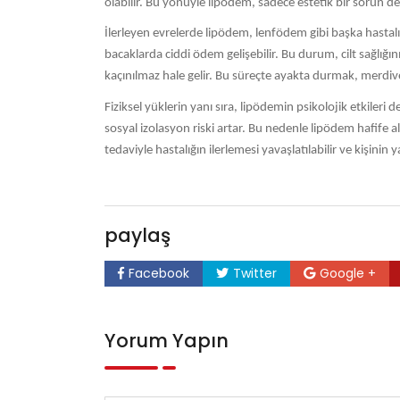
olabilir. Bu yönüyle lipödem, sadece estetik bir sorun değ
İlerleyen evrelerde lipödem, lenfödem gibi başka hastalıkla
bacaklarda ciddi ödem gelişebilir. Bu durum, cilt sağlığı
kaçınılmaz hale gelir. Bu süreçte ayakta durmak, merdiv
Fiziksel yüklerin yanı sıra, lipödemin psikolojik etkiler
sosyal izolasyon riski artar. Bu nedenle lipödem hafife 
tedaviyle hastalığın ilerlemesi yavaşlatılabilir ve kişinin 
paylaş
Facebook
Twitter
Google +
Yorum Yapın