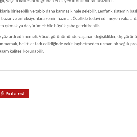
il, yaşam kalitesini doğrudan etkileyen kronik bir rahatsızlıktır.
rla birleşebilir ve tablo daha karmaşık hale gelebilir. Lenfatik sistemin baskı 
nı bozar ve enfeksiyonlara zemin hazırlar. Özellikle tedavi edilmeyen vakalar
en çıkmak ya da yürümek bile büyük çaba gerektirebilir.
i de göz ardı edilmemeli. Vücut görünümünde yaşanan değişiklikler, dış görünüş
alınmamalı, belirtiler fark edildiğinde vakit kaybetmeden uzman bir sağlık p
yaşam kalitesi korunabilir.
Pinterest