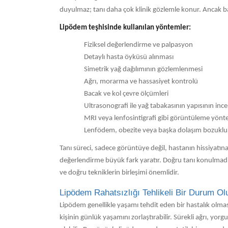
duyulmaz; tanı daha çok klinik gözlemle konur. Ancak ba
Lipödem teşhisinde kullanılan yöntemler:
Fiziksel değerlendirme ve palpasyon
Detaylı hasta öyküsü alınması
Simetrik yağ dağılımının gözlemlenmesi
Ağrı, morarma ve hassasiyet kontrolü
Bacak ve kol çevre ölçümleri
Ultrasonografi ile yağ tabakasının yapısının inc
MRI veya lenfosintigrafi gibi görüntüleme yönte
Lenfödem, obezite veya başka dolaşım bozukluk
Tanı süreci, sadece görüntüye değil, hastanın hissiyatın
değerlendirme büyük fark yaratır. Doğru tanı konulmadı
ve doğru tekniklerin birleşimi önemlidir.
Lipödem Rahatsızlığı Tehlikeli Bir Durum O
Lipödem genellikle yaşamı tehdit eden bir hastalık olmasa
kişinin günlük yaşamını zorlaştırabilir. Sürekli ağrı, y