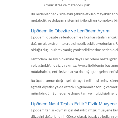
Kronik stres ve metabolik yük
Bu nedenler her kişide aynı şekilde etkili olmayabilir anc
metabolik ve dolaşım sistemini ilgilendiren kompleks bi
Lipödem ile Obezite ve Lenfödem Ayrımı
Lipödem, obezite ve lenfödemle sıkça karıştırılan ancak y
dağılım alt ekstremitelerde simetrik şekilde yoğunlaşır
olduğu düşünülerek yanlış yönlendirilmesine neden olabil
Lenfödem ise sıvı birikimine dayalı bir ödem hastalığıdır.
ve bastırıldığında iz bırakmaz. Ayrıca lipödemin başlangı
müdahaleler, enfeksiyonlar ya da doğuştan gelen lenf si
Bu üç durumun doğru şekilde ayırt edilmesi tedavi süreci
agresif diyetler ya da estetik uygulamalar sonuç vermez
mümkündür. Bu nedenle doğru tanı ve multidisipliner ya
Lipödem Nasıl Teşhis Edilir? Fizik Muayen
Lipödem tanısı koymak için detaylı bir fizik muayene büy
düzeyini değerlendirir. Görsel olarak bacak ve kolların ora