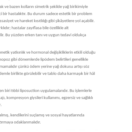
k ve bazen kolların simetrik şekilde yağ birikimiyle
ci bir hastalıktır. Bu durum sadece estetik bir problem
iyet ve hareket kısıtlılığı gibi şikâyetlere yol açabilir.
dır; hastalar zayıflasa bile özellikle alt
ilir. Bu yüzden erken tanı ve uygun tedavi oldukça
netik yatkınlık ve hormonal değişikliklerin etkili olduğu
opoz gibi dönemlerde lipödem belirtileri genellikle
rılmamalıdır çünkü ödem yerine yağ dokusu artışı söz
mle birlikte görülebilir ve tablo daha karmaşık bir hâl
 biri tıbbi liposuction uygulamalarıdır. Bu işlemlerle
jı, kompresyon giysileri kullanımı, egzersiz ve sağlıklı
r.
 almış, kendilerini suçlamış ve sosyal hayatlarında
rtırmaya odaklanmalıdır.