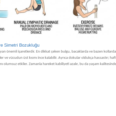
 ve Simetri Bozukluğu
layan önemli işaretlerdir. En dikkat çeken bulgu, bacaklarda ve bazen kollarda
kiler ve vücudun üst kısmı ince kalabilir. Ayrıca dokular oldukça hassastır; h
nı olumsuz etkiler. Zamanla hareket kabiliyeti azalır, bu da yaşam kalitesind