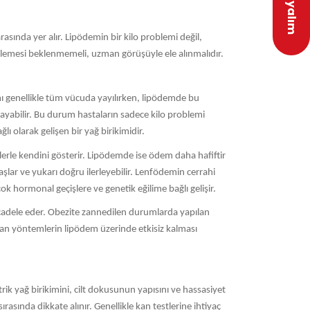
rasında yer alır. Lipödemin bir kilo problemi değil,
rilemesi beklenmemeli, uzman görüşüyle ele alınmalıdır.
lımı genellikle tüm vücuda yayılırken, lipödemde bu
ayabilir. Bu durum hastaların sadece kilo problemi
 olarak gelişen bir yağ birikimidir.
tilerle kendini gösterir. Lipödemde ise ödem daha hafiftir
şlar ve yukarı doğru ilerleyebilir. Lenfödemin cerrahi
 hormonal geçişlere ve genetik eğilime bağlı gelişir.
mücadele eder. Obezite zannedilen durumlarda yapılan
lan yöntemlerin lipödem üzerinde etkisiz kalması
ik yağ birikimini, cilt dokusunun yapısını ve hassasiyet
ırasında dikkate alınır. Genellikle kan testlerine ihtiyaç