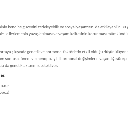
. Kişinin kendine güvenini zedeleyebilir ve sosyal yaşantısını da etkileyebilir
 ile ilerlemenin yavaşlatılması ve yaşam kalitesinin korunması mümkündü
ortaya çıkışında genetik ve hormonal faktörlerin etkili olduğu düşünülüyor
 doğum sonrası dönem ve menopoz gibi hormonal değişimlerin yaşandığı süreçle
sı da genetik aktarımı destekliyor.
ler:
nması)
nopoz)