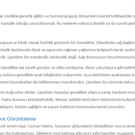
ak özellikle genetik eğilim ve hormonal geçiş dönemleri önemli tetikleyiciler a
r hastalık olduğu unutulmamalı. Bu nedenle yalnızca diyetle ya da sporla ge
apısal ve klinik olarak farklılık gösteren bir hastalıktır. Obezitede yağ dağı
. Üstelik lipödemde diyet ve egzersize rağmen yağlanma bölgesel olarak azalm
ir. Lipödem bir metabolik rahatsızlık değil, bağ dokusunun bozulmasına bağlı
 Genellikle tek taraflı görülür ve ciltte sertleşme, derin çukurlaşma gibi belir
ç noktası genellikle ayak bileğinden yukarısıdır, oysa lenfödem ayaklardan ba
stemi bozuklukları ile tetiklenmesi mümkündür. Lipödem bu yönüyle daha çok
ni doğrudan etkiler. Lipödem hastaları genellikle yıllarca yanlış tanılarla 
, hatta durumu kötüleştirebilir. Benzer şekilde lenfödem tedavisinde kullanı
klaşım, kişinin sağlığını ve yaşam kalitesini korumada temel unsurdur.
e ve Görüntüleme
ük önem taşır. Uzman hekim, hastanın şikâyetlerini dinledikten sonra simetr
n dışı kalınlaşması, bileklerin ince kalması gibi ayırt edici işaretler muayene s