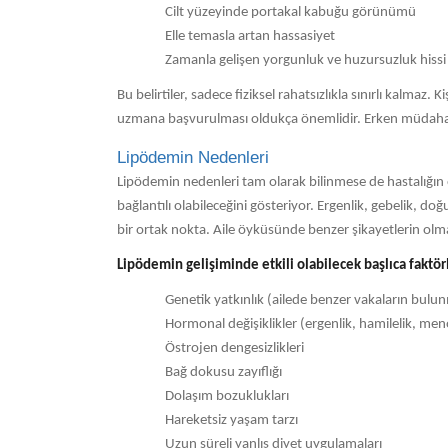
Cilt yüzeyinde portakal kabuğu görünümü
Elle temasla artan hassasiyet
Zamanla gelişen yorgunluk ve huzursuzluk hissi
Bu belirtiler, sadece fiziksel rahatsızlıkla sınırlı kalmaz
uzmana başvurulması oldukça önemlidir. Erken müdahale
Lipödemin Nedenleri
Lipödemin nedenleri tam olarak bilinmese de hastalığın 
bağlantılı olabileceğini gösteriyor. Ergenlik, gebelik,
bir ortak nokta. Aile öyküsünde benzer şikayetlerin olma
Lipödemin gelişiminde etkili olabilecek başlıca faktör
Genetik yatkınlık (ailede benzer vakaların bulu
Hormonal değişiklikler (ergenlik, hamilelik, me
Östrojen dengesizlikleri
Bağ dokusu zayıflığı
Dolaşım bozuklukları
Hareketsiz yaşam tarzı
Uzun süreli yanlış diyet uygulamaları