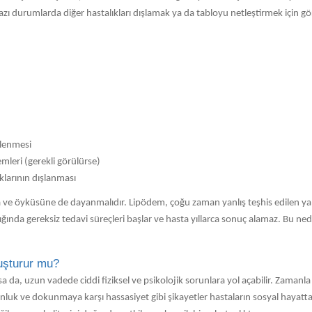
zı durumlarda diğer hastalıkları dışlamak ya da tabloyu netleştirmek için g
elenmesi
mleri (gerekli görülürse)
larının dışlanması
a ve öyküsüne de dayanmalıdır. Lipödem, çoğu zaman yanlış teşhis edilen ya da
ğında gereksiz tedavi süreçleri başlar ve hasta yıllarca sonuç alamaz. Bu
luşturur mu?
 da, uzun vadede ciddi fiziksel ve psikolojik sorunlara yol açabilir. Zamanla a
orgunluk ve dokunmaya karşı hassasiyet gibi şikayetler hastaların sosyal ha